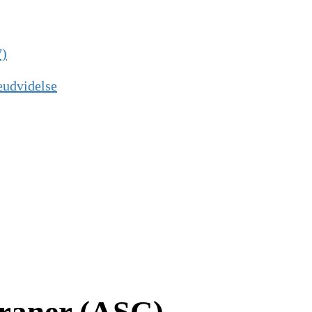
7)
eudvidelse