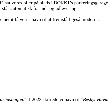
å sat vores biler på plads i DOKK1’s parkeringsgaragean
t står automatisk for ind- og udlevering.
nemt få vores havn til at fremstå ligeså moderne.
Aarhusbugten
“. I 2023 skiftede vi navn til “
Beskyt Havm