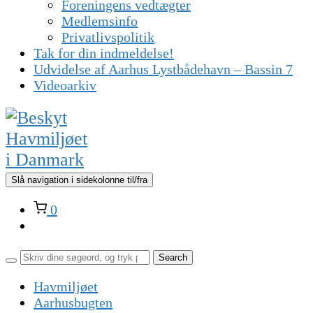
Foreningens vedtægter
Medlemsinfo
Privatlivspolitik
Tak for din indmeldelse!
Udvidelse af Aarhus Lystbådehavn – Bassin 7
Videoarkiv
Slå navigation i sidekolonne til/fra
0
Havmiljøet
Aarhusbugten