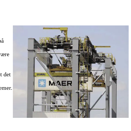
på
være
t det
lemer.