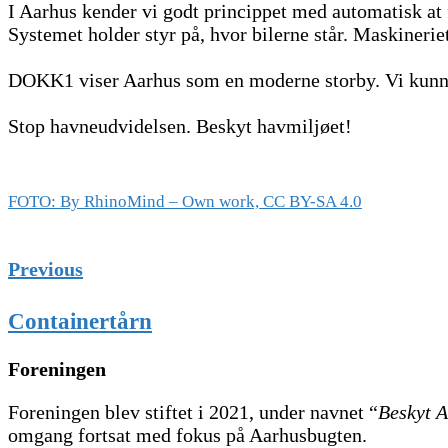
I Aarhus kender vi godt princippet med automatisk at f
Systemet holder styr på, hvor bilerne står. Maskinerie
DOKK1 viser Aarhus som en moderne storby. Vi kunne 
Stop havneudvidelsen. Beskyt havmiljøet!
FOTO: By RhinoMind – Own work, CC BY-SA 4.0
Previous
Containertårn
Foreningen
Foreningen blev stiftet i 2021, under navnet “
Beskyt 
omgang fortsat med fokus på Aarhusbugten.