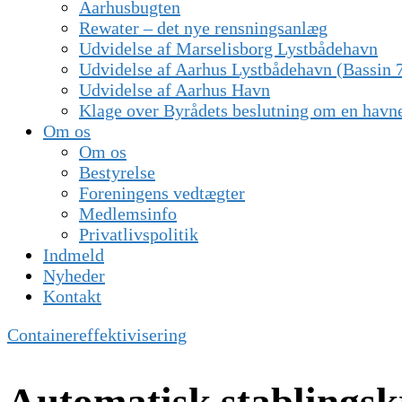
Aarhusbugten
Rewater – det nye rensningsanlæg
Udvidelse af Marselisborg Lystbådehavn
Udvidelse af Aarhus Lystbådehavn (Bassin 
Udvidelse af Aarhus Havn
Klage over Byrådets beslutning om en havn
Om os
Om os
Bestyrelse
Foreningens vedtægter
Medlemsinfo
Privatlivspolitik
Indmeld
Nyheder
Kontakt
Containereffektivisering