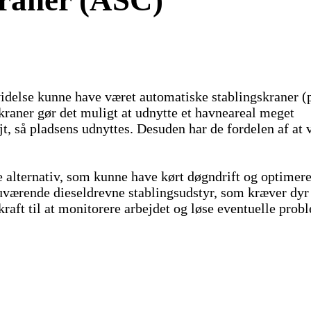
kraner (ASC)
videlse kunne have været automatiske stablingskraner (
kraner gør det muligt at udnytte et havneareal meget
jt, så pladsens udnyttes. Desuden har de fordelen af at 
 alternativ, som kunne have kørt døgndrift og optimere
nuværende dieseldrevne stablingsudstyr, som kræver dyr
raft til at monitorere arbejdet og løse eventuelle prob