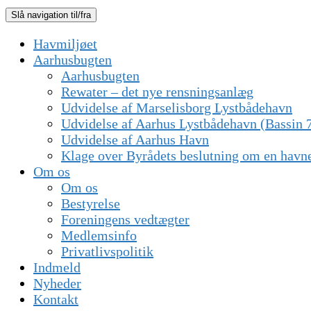
Slå navigation til/fra
Havmiljøet
Aarhusbugten
Aarhusbugten
Rewater – det nye rensningsanlæg
Udvidelse af Marselisborg Lystbådehavn
Udvidelse af Aarhus Lystbådehavn (Bassin 
Udvidelse af Aarhus Havn
Klage over Byrådets beslutning om en havn
Om os
Om os
Bestyrelse
Foreningens vedtægter
Medlemsinfo
Privatlivspolitik
Indmeld
Nyheder
Kontakt