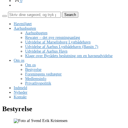
0
Havmiljøet
Aarhusbugten
Aarhusbugten
Rewater – det nye rensningsanlæg
Udvidelse af Marselisborg Lystbådehavn
Udvidelse af Aarhus Lystbådehavn (Bassin 7)
Udvidelse af Aarhus Havn
Klage over Byrådets beslutning om en havneudvidelse
Om os
Om os
Bestyrelse
Foreningens vedtægter
Medlemsinfo
Privatlivspolitik
Indmeld
Nyheder
Kontakt
Bestyrelse