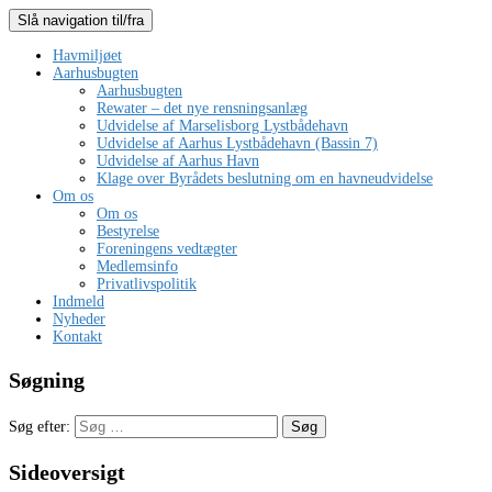
Slå navigation til/fra
Havmiljøet
Aarhusbugten
Aarhusbugten
Rewater – det nye rensningsanlæg
Udvidelse af Marselisborg Lystbådehavn
Udvidelse af Aarhus Lystbådehavn (Bassin 7)
Udvidelse af Aarhus Havn
Klage over Byrådets beslutning om en havneudvidelse
Om os
Om os
Bestyrelse
Foreningens vedtægter
Medlemsinfo
Privatlivspolitik
Indmeld
Nyheder
Kontakt
Søgning
Søg efter:
Sideoversigt