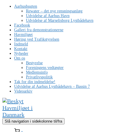
Aarhusbugten
Rewater – det nye rensningsanlæg
Udvidelse af Aarhus Havn
Udvidelse af Marselisborg Lystbådehavn
Facebook
Galleri fra demonstrationerne
Havmiljøet
Høring ved Trafikstyrelsen
Indmeld
Kontakt
Nyheder
Om os
Bestyrelse
Foreningens vedtægter
Medlemsinfo
Privatlivspolitik
Tak for din indmeldelse!
Udvidelse af Aarhus Lystbådehavn – Bassin 7
Videoarkiv
Slå navigation i sidekolonne til/fra