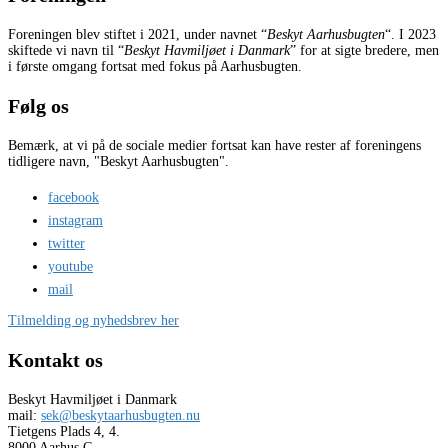
Foreningen blev stiftet i 2021, under navnet “
Beskyt Aarhusbugten
“. I 2023
skiftede vi navn til “
Beskyt Havmiljøet i Danmark
” for at sigte bredere, men
i første omgang fortsat med fokus på Aarhusbugten.
Følg os
Bemærk, at vi på de sociale medier fortsat kan have rester af foreningens
tidligere navn, "Beskyt Aarhusbugten".
facebook
instagram
twitter
youtube
mail
Tilmelding og nyhedsbrev her
Kontakt os
Beskyt Havmiljøet i Danmark
mail:
sek@beskytaarhusbugten.nu
Tietgens Plads 4, 4.
8000 Aarhus C