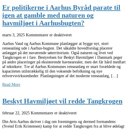
Er politikerne i Aarhus Byråd parate til
igen at gamble med naturen og
havmiljøet i Aarhusbugten?
marts 3, 2025
Kommentarer er deaktiveret
Aarhus Vand og Aarhus Kommune planlægger at bygge nyt, stort
renseanlæg ude i Aarhus-bugten. Det såkaldte hovedforslag placerer
anlægget på det nuværende søterritorium. Også naturen og livet ved
Tangkrogen er i fare. Bestyrelsen for Beskyt Havmiljøet i Danmark peger
på andre placeringer på eksisterende havnearealer, men det får hård medfart
af teknikere. Tre af Aarhus Kommunes renseanlæg er snart forældede og
kapaciteten utilstrækkelig til den voksende befolkning og nye
erhvervsvirksomheder. Planlægningen af det moderne renseanlæg, […]
Read More
Beskyt Havmiljøet vil redde Tangkrogen
februar 22, 2025
Kommentarer er deaktiveret
Din Avis Aarhus skriver i dag om foreningens og dermed formandens
(Svend Erik Kristensen) kamp for at redde Tangkrogen fra at blive ødelagt