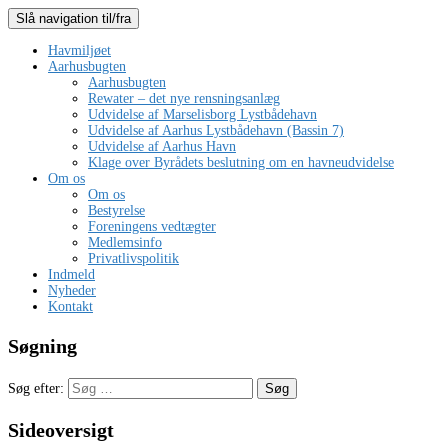
Slå navigation til/fra
Havmiljøet
Aarhusbugten
Aarhusbugten
Rewater – det nye rensningsanlæg
Udvidelse af Marselisborg Lystbådehavn
Udvidelse af Aarhus Lystbådehavn (Bassin 7)
Udvidelse af Aarhus Havn
Klage over Byrådets beslutning om en havneudvidelse
Om os
Om os
Bestyrelse
Foreningens vedtægter
Medlemsinfo
Privatlivspolitik
Indmeld
Nyheder
Kontakt
Søgning
Søg efter:
Sideoversigt