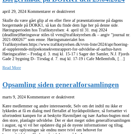
april 29, 2024
Kommentarer er deaktiveret
Skulle du være gået glip af en eller flere af præsentationerne på dagens
borgermøde på DOKK1, så kan du finde dem lige her på denne side.
Høringsperioden hos Trafikstyrelsen: 4. april til 31. maj 2024
(deadline)Høringssvar stiles til vvm@trafikstyrelsen.dk – angiv “journal nr.
2021-000267” som emne. Høringsmaterialet hos
Trafikstyrelsen:https://www.trafikstyrelsen.dk/vvm-liste/2024/apr/hoering-
af-supplerende-miljoekonsekvensrapport-for-udvidelse-af-aarhus-havn
Høringscaféer:– Fredag d. 3. maj kl. 15-17 i Sager der Samler, N.J. Fjords
Gade 2 bygning D– Tirsdag d. 7. maj kl. 17-19 i Cafe Mellemfolk, […]
Read More
Opsamling siden generalforsamlingen
marts 9, 2024
Kommentarer er deaktiveret
Kære medlemmer og andre interesserede, Selv om det indtil nu ikke er
lykkedes at få en dialog med flertallet af byrådspolitikere, så fortsætter vi
ufortrødent kampen for at beskytte Havmiljøet og især Aarhus-bugten mod
den store, planlagte udvidelse. Der er sket meget siden generalforsamlingen
i august, og vi vil her opdatere dig på de nyeste informationer og tiltag.
Flere nye oplysninger sår endnu mere tvivl om behovet for