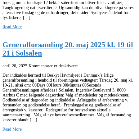
forslag om at inddrage 12 hektar søterritorium bliver for havmiljøet,
Tangkrogen og naturværdierne. Og samtidig kan du blive klogere på vores
alternative forslag og de udfordringer, det møder. Sydbyens åndehul for
lystfiskere, […]
Read More
Generalforsamling 20. maj 2025 kl. 19 til
21 i Solsalen
april 20, 2025
Kommentarer er deaktiveret
Der indkaldes hermed til Beskyt Havmiljøet i Danmark’s årlige
generalforsamling i henhold til foreningens vedtægter: Tirsdag 20. maj kl.
19-21, altså om: 00Days 00Hours 00Minutes 00Seconds
Generalforsamlingen afholdes i Solsalen, Ingerslev Boulevard 3, 8000
Aarhus C med følgende dagsorden: Valg af mødeleder og mødesekretær.
Godkendelse af dagsorden og indkaldelse Aflæggelse af årsberetning v.
formanden og godkendelse heraf. Fremlæggelse og godkendelse af
årsregnskab v. kasserer. Redegørelse for bestyrelsens aktuelle
sammensætning. Valg af nye bestyrelsesmedlemmer Valg af formand og
kasserer blandt […]
Read More