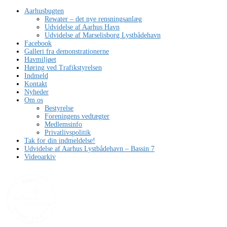
Aarhusbugten
Rewater – det nye rensningsanlæg
Udvidelse af Aarhus Havn
Udvidelse af Marselisborg Lystbådehavn
Facebook
Galleri fra demonstrationerne
Havmiljøet
Høring ved Trafikstyrelsen
Indmeld
Kontakt
Nyheder
Om os
Bestyrelse
Foreningens vedtægter
Medlemsinfo
Privatlivspolitik
Tak for din indmeldelse!
Udvidelse af Aarhus Lystbådehavn – Bassin 7
Videoarkiv