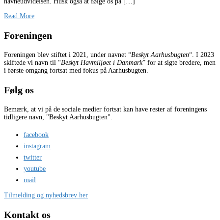
havneudvidelsen. Husk også at følge os på […]
Read More
Foreningen
Foreningen blev stiftet i 2021, under navnet “
Beskyt Aarhusbugten
“. I 2023
skiftede vi navn til “
Beskyt Havmiljøet i Danmark
” for at sigte bredere, men
i første omgang fortsat med fokus på Aarhusbugten.
Følg os
Bemærk, at vi på de sociale medier fortsat kan have rester af foreningens
tidligere navn, "Beskyt Aarhusbugten".
facebook
instagram
twitter
youtube
mail
Tilmelding og nyhedsbrev her
Kontakt os