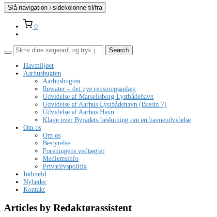
Slå navigation i sidekolonne til/fra
0
Havmiljøet
Aarhusbugten
Aarhusbugten
Rewater – det nye rensningsanlæg
Udvidelse af Marselisborg Lystbådehavn
Udvidelse af Aarhus Lystbådehavn (Bassin 7)
Udvidelse af Aarhus Havn
Klage over Byrådets beslutning om en havneudvidelse
Om os
Om os
Bestyrelse
Foreningens vedtægter
Medlemsinfo
Privatlivspolitik
Indmeld
Nyheder
Kontakt
Articles by Redaktørassistent