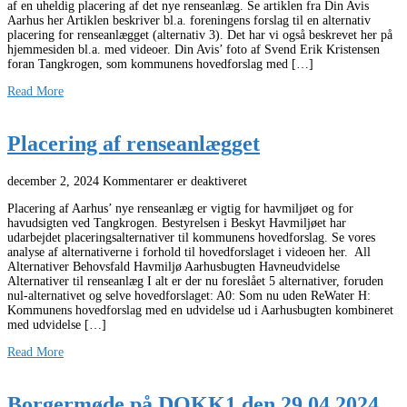
af en uheldig placering af det nye renseanlæg. Se artiklen fra Din Avis
Aarhus her Artiklen beskriver bl.a. foreningens forslag til en alternativ
placering for renseanlægget (alternativ 3). Det har vi også beskrevet her på
hjemmesiden bl.a. med videoer. Din Avis’ foto af Svend Erik Kristensen
foran Tangkrogen, som kommunens hovedforslag med […]
Read More
Placering af renseanlægget
december 2, 2024
Kommentarer er deaktiveret
Placering af Aarhus’ nye renseanlæg er vigtig for havmiljøet og for
havudsigten ved Tangkrogen. Bestyrelsen i Beskyt Havmiljøet har
udarbejdet placeringsalternativer til kommunens hovedforslag. Se vores
analyse af alternativerne i forhold til hovedforslaget i videoen her. All
Alternativer Behovsfald Havmiljø Aarhusbugten Havneudvidelse
Alternativer til renseanlæg I alt er der nu foreslået 5 alternativer, foruden
nul-alternativet og selve hovedforslaget: A0: Som nu uden ReWater H:
Kommunens hovedforslag med en udvidelse ud i Aarhusbugten kombineret
med udvidelse […]
Read More
Borgermøde på DOKK1 den 29.04.2024